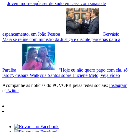
Jovem morre após ser deixado em casa com sinais de
espancamento, em João Pessoa
Gervásio
Maia se reúne com ministro da Justiça e discute parcerias para a
Paraíba
“Hoje eu não quero papo com ela, só
isso!”, dispara Walkyria Santos sobre Luciene Melo; veja vídeo
Acompanhe as notícias do POVOPB pelas redes sociais:
Instagram
e
Twitter
.