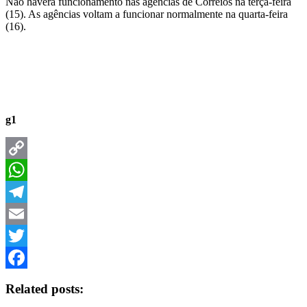
Não haverá funcionamento nas agências de Correios na terça-feira
(15). As agências voltam a funcionar normalmente na quarta-feira
(16).
g1
Copy
Link
WhatsApp
Telegram
Email
Twitter
Facebook
Related posts: