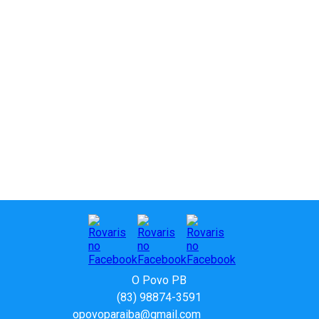
vereadores
O Povo PB
(83) 98874-3591
opovoparaiba@gmail.com
Slot
Site