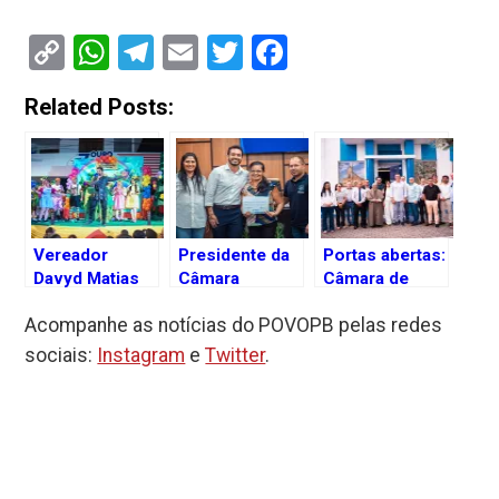
Copy
WhatsApp
Telegram
Email
Twitter
Facebook
Link
Related Posts:
Vereador
Presidente da
Portas abertas:
Davyd Matias
Câmara
Câmara de
leva ‘Mundo
Municipal de
Sapé inicia
Acompanhe as notícias do POVOPB pelas redes
Encatado’ às
Sapé inova
atividades
ruas de Sapé
com
legislativas
sociais:
Instagram
e
Twitter
.
no Dia das
realização de
com entrega
Crianças
capacitação
de
para
fardamentos
assessores
aos
parlamentares
funcionários e
kits para os