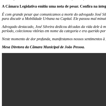
A Câmara Legislativa emitiu uma nota de pesar. Confira na ínte
É com grande pesar que comunicamos a morte do advogado José Silve
para discutir a Mobilidade Urbana na Capital. Ele passou mal minuto
Advogado destacado, José Silveira dedicou décadas da vida dele à mil
período, colecionou vitórias em nome da categoria e era querido por
Neste momento de dor profunda, manifestamos nossos sentimentos à fa
Mesa Diretora da Câmara Municipal de
João Pessoa
.