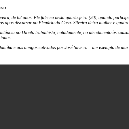
gra:
ira, de 62 anos. Ele faleceu nesta quarta-feira (20), quando partic
s após discursar no Plenário da Casa. Silveira deixa mulher e quatro 
itância no Direito trabalhista, notadamente, no atendimento às causas
 todos.
mília e aos amigos cativados por José Silveira – um exemplo de marido