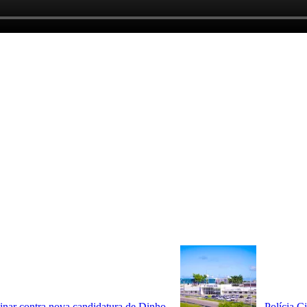
minar contra nova candidatura de Dinho
Polícia C