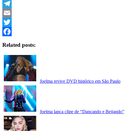
Link
WhatsApp
Telegram
Email
Twitter
Facebook
Related posts:
Joelma revive DVD histórico em São Paulo
Joelma lança clipe de “Dançando e Beijando”