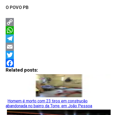
O POVO PB
Copy
Link
WhatsApp
Telegram
Email
Twitter
Related posts:
Facebook
Homem é morto com 23 tiros em construção
abandonada no bairro da Torre, em João Pessoa