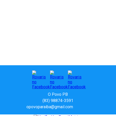
O Povo PB
(83) 98874-3591
opovoparaiba@gmail.com
Slot
Site