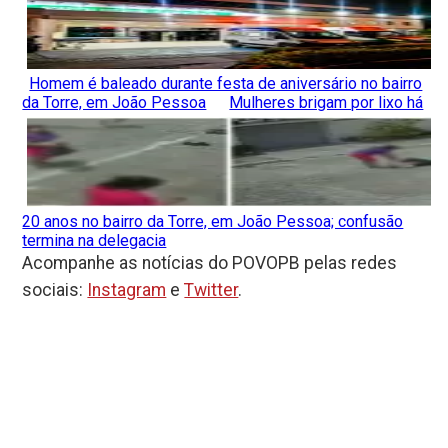
Homem é baleado durante festa de aniversário no bairro
da Torre, em João Pessoa
Mulheres brigam por lixo há
20 anos no bairro da Torre, em João Pessoa; confusão
termina na delegacia
Acompanhe as notícias do POVOPB pelas redes
sociais:
Instagram
e
Twitter
.