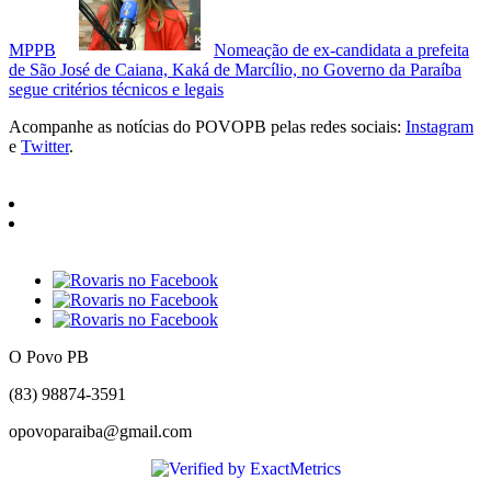
MPPB
Nomeação de ex-candidata a prefeita
de São José de Caiana, Kaká de Marcílio, no Governo da Paraíba
segue critérios técnicos e legais
Acompanhe as notícias do POVOPB pelas redes sociais:
Instagram
e
Twitter
.
O Povo PB
(83) 98874-3591
opovoparaiba@gmail.com
Slot
Site