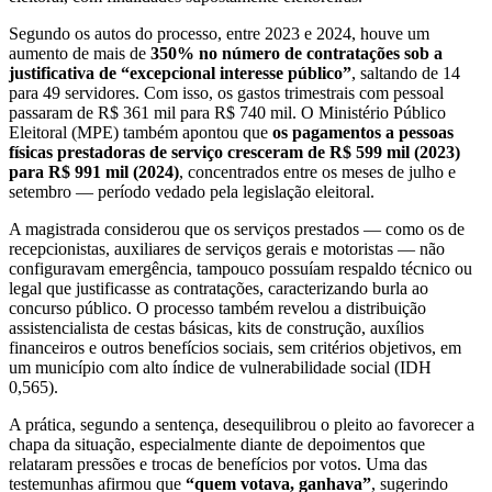
Segundo os autos do processo, entre 2023 e 2024, houve um
aumento de mais de
350% no número de contratações sob a
justificativa de “excepcional interesse público”
, saltando de 14
para 49 servidores. Com isso, os gastos trimestrais com pessoal
passaram de R$ 361 mil para R$ 740 mil. O Ministério Público
Eleitoral (MPE) também apontou que
os pagamentos a pessoas
físicas prestadoras de serviço cresceram de R$ 599 mil (2023)
para R$ 991 mil (2024)
, concentrados entre os meses de julho e
setembro — período vedado pela legislação eleitoral.
A magistrada considerou que os serviços prestados — como os de
recepcionistas, auxiliares de serviços gerais e motoristas — não
configuravam emergência, tampouco possuíam respaldo técnico ou
legal que justificasse as contratações, caracterizando burla ao
concurso público. O processo também revelou a distribuição
assistencialista de cestas básicas, kits de construção, auxílios
financeiros e outros benefícios sociais, sem critérios objetivos, em
um município com alto índice de vulnerabilidade social (IDH
0,565).
A prática, segundo a sentença, desequilibrou o pleito ao favorecer a
chapa da situação, especialmente diante de depoimentos que
relataram pressões e trocas de benefícios por votos. Uma das
testemunhas afirmou que
“quem votava, ganhava”
, sugerindo