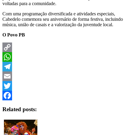
voltadas para a comunidade.
Com uma programação diversificada e atividades especiais,
Cabedelo comemora seu aniversário de forma festiva, incluindo
música, união de casais e a valorização da juventude local.
O Povo PB
Copy
Link
WhatsApp
Telegram
Email
Twitter
Facebook
Related posts: