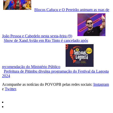
Blocos Cafuçu e O Pereirão animam as ruas de
João Pessoa e Cabedelo nesta sexta-feira (9)
Show de Xand Avião em Rio Tinto é cancelado após
recomendação do Ministério Público
Prefeitura de Pitimbu divulga programação do Festival da Lagosta
2024
Acompanhe as notícias do POVOPB pelas redes sociais:
Instagram
e
Twitter
.