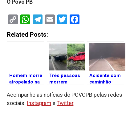
O Povo PB
Copy
WhatsApp
Telegram
Email
Twitter
Facebook
Link
Related Posts:
Homem morre
Três pessoas
Acidente com
atropelado na
morrem
caminhão-
BR-230, em
atropeladas na
tanque
Acompanhe as notícias do POVOPB pelas redes
João Pessoa
BR-230 após
interdita BR-
pararem para
230 na Serra
sociais:
Instagram
e
Twitter
.
ajudar em
de Santa Luzia,
outro acidente,
na Paraíba
na Paraíba