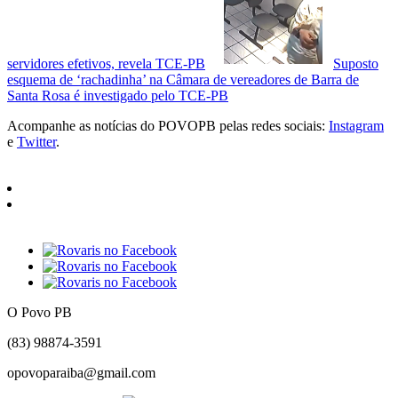
servidores efetivos, revela TCE-PB
Suposto
esquema de ‘rachadinha’ na Câmara de vereadores de Barra de
Santa Rosa é investigado pelo TCE-PB
Acompanhe as notícias do POVOPB pelas redes sociais:
Instagram
e
Twitter
.
O Povo PB
(83) 98874-3591
opovoparaiba@gmail.com
Slot
Site