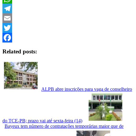
Link
WhatsApp
Telegram
Email
Twitter
Facebook
Related posts:
ALPB abre inscrições para vaga de conselheiro
do TCE-PB; prazo vai até sexta-feira (14)
Bayeux tem número de contratações temporárias maior que de