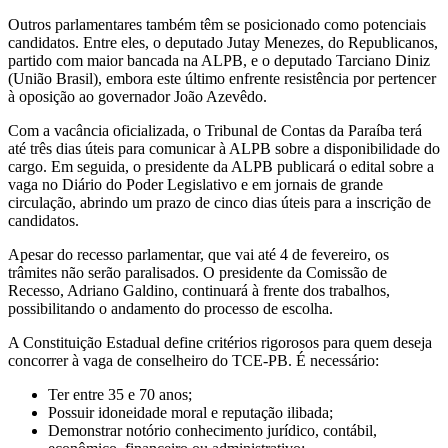
Outros parlamentares também têm se posicionado como potenciais
candidatos. Entre eles, o deputado Jutay Menezes, do Republicanos,
partido com maior bancada na ALPB, e o deputado Tarciano Diniz
(União Brasil), embora este último enfrente resistência por pertencer
à oposição ao governador João Azevêdo.
Com a vacância oficializada, o Tribunal de Contas da Paraíba terá
até três dias úteis para comunicar à ALPB sobre a disponibilidade do
cargo. Em seguida, o presidente da ALPB publicará o edital sobre a
vaga no Diário do Poder Legislativo e em jornais de grande
circulação, abrindo um prazo de cinco dias úteis para a inscrição de
candidatos.
Apesar do recesso parlamentar, que vai até 4 de fevereiro, os
trâmites não serão paralisados. O presidente da Comissão de
Recesso, Adriano Galdino, continuará à frente dos trabalhos,
possibilitando o andamento do processo de escolha.
A Constituição Estadual define critérios rigorosos para quem deseja
concorrer à vaga de conselheiro do TCE-PB. É necessário:
Ter entre 35 e 70 anos;
Possuir idoneidade moral e reputação ilibada;
Demonstrar notório conhecimento jurídico, contábil,