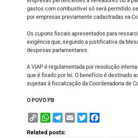
empresas pertencentes a vereadores ou a pare
gastos com combustível só será permitido s
por empresas previamente cadastradas na Coo
Os cupons fiscais apresentados para ressarci
exigência que, segundo a justificativa da Mesa
despesas parlamentares.
A VIAP é regulamentada por resolução interna
que é fixado por lei. O benefício é destina
sujeitas à fiscalização da Coordenadoria de Co
O POVO PB
Copy
WhatsApp
Telegram
Email
Twitter
Faceboo
Link
Related posts: