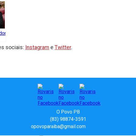
dora
ra
s sociais:
Instagram
e
Twitter
.
ey
a
e
a
O Povo PB
(83) 98874-3591
opovoparaiba@gmail.com
Slot
Site