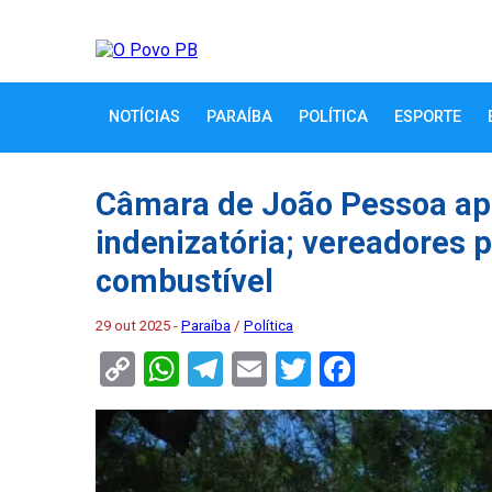
NOTÍCIAS
PARAÍBA
POLÍTICA
ESPORTE
Câmara de João Pessoa ap
indenizatória; vereadores 
combustível
29 out 2025 -
Paraíba
/
Política
Copy
WhatsApp
Telegram
Email
Twitter
Faceboo
Link