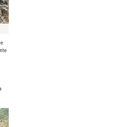
de
nte
a