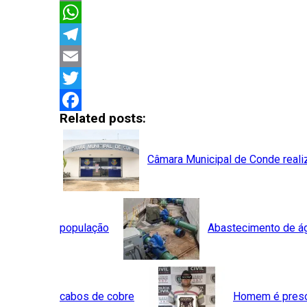
Copy
Link
WhatsApp
Telegram
Email
Twitter
Related posts:
Facebook
Câmara Municipal de Conde reali
população
Abastecimento de á
cabos de cobre
Homem é preso 