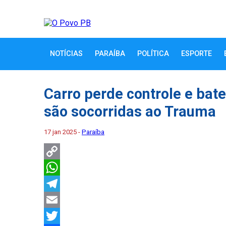
NOTÍCIAS
PARAÍBA
POLÍTICA
ESPORTE
Carro perde controle e bat
são socorridas ao Trauma
17 jan 2025 -
Paraíba
Copy
Link
WhatsApp
Telegram
Email