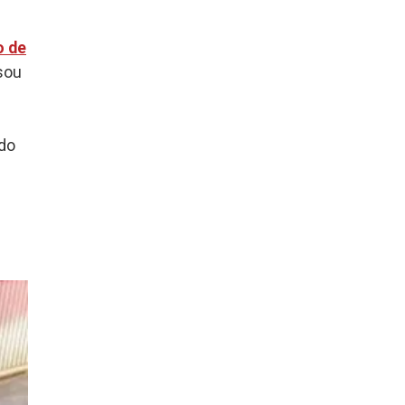
o de
sou
ido