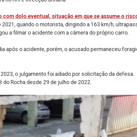
o com dolo eventual, situação em que se assume o risc
2021, quando o motorista, dirigindo a 163 km/h, ultrapas
gou a filmar o acidente com a câmera do próprio carro.
 dia após o acidente, porém, o acusado permaneceu forag
023, o julgamento foi adiado por solicitação da defesa.
lé do Rocha desde 29 de julho de 2022.