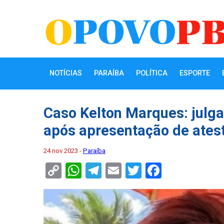
NOTÍCIAS
PARAÍBA
POLÍTICA
ESPORTE
Caso Kelton Marques: julg
após apresentação de ates
24 nov 2023 -
Paraíba
Copy
WhatsApp
Telegram
Email
Twitter
Faceboo
Link