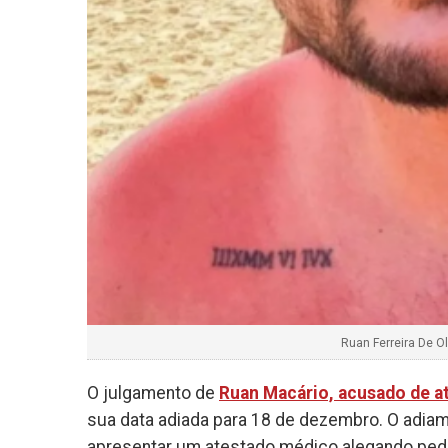
Ruan Ferreira De Ol
O julgamento de
Ruan Macário, acusado de a
sua data adiada para 18 de dezembro. O adiam
apresentar um atestado médico alegando pedra