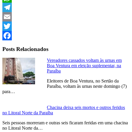
Link
WhatsApp
Telegram
Email
Twitter
Facebook
Posts Relacionados
Vereadores cassados voltam às urnas em
Boa Ventura em eleição suplementar, na
Paraíba
Eleitores de Boa Ventura, no Sertão da
Paraíba, voltam às urnas neste domingo (7)
para…
Chacina deixa seis mortos e outros feridos
no Litoral Norte da Paraíba
Seis pessoas morreram e outras seis ficaram feridas em uma chacina
no Litoral Norte da…