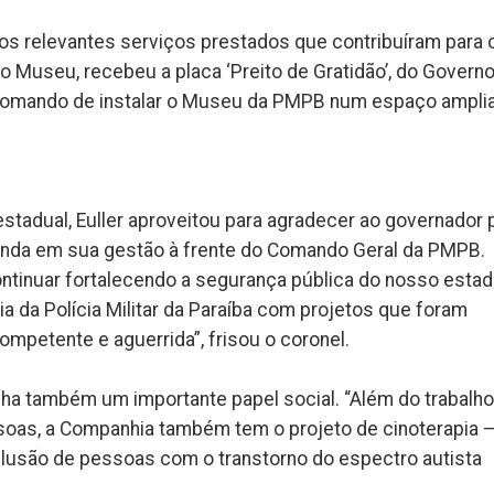
los relevantes serviços prestados que contribuíram para 
 Museu, recebeu a placa ‘Preito de Gratidão’, do Govern
u comando de instalar o Museu da PMPB num espaço ampli
stadual, Euller aproveitou para agradecer ao governador 
ainda em sua gestão à frente do Comando Geral da PMPB.
tinuar fortalecendo a segurança pública do nosso estad
ria da Polícia Militar da Paraíba com projetos que foram
mpetente e aguerrida”, frisou o coronel.
ha também um importante papel social. “Além do trabalho
soas, a Companhia também tem o projeto de cinoterapia 
nclusão de pessoas com o transtorno do espectro autista