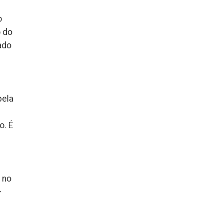
o
o do
ado
pela
o. É
 no
—