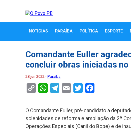
NOTÍCIAS
PARAÍBA
POLÍTICA
ESPORTE
Comandante Euller agrade
concluir obras iniciadas n
28 jun 2022 -
Paraíba
Copy
WhatsApp
Telegram
Email
Twitter
Faceboo
Link
O Comandante Euller, pré-candidato a deputado
solenidades de reforma e ampliação da 2ª Co
Operações Especiais (Canil do Bope) e de inau