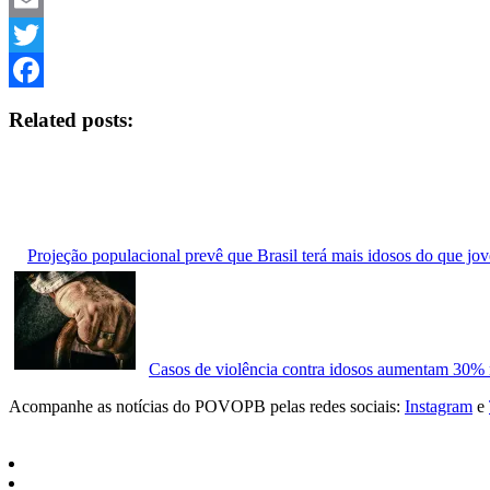
Email
Twitter
Facebook
Related posts:
Projeção populacional prevê que Brasil terá mais idosos do que j
Casos de violência contra idosos aumentam 30%
Acompanhe as notícias do POVOPB pelas redes sociais:
Instagram
e