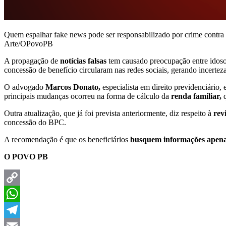
Quem espalhar fake news pode ser responsabilizado por crime contra
Arte/OPovoPB
A propagação de
notícias falsas
tem causado preocupação entre idoso
concessão de benefício circularam nas redes sociais, gerando incerteza
O advogado
Marcos Donato,
especialista em direito previdenciário,
principais mudanças ocorreu na forma de cálculo da
renda familiar,
q
Outra atualização, que já foi prevista anteriormente, diz respeito à
rev
concessão do BPC.
A recomendação é que os beneficiários
busquem informações apenas 
O POVO PB
Copy
Link
WhatsApp
Telegram