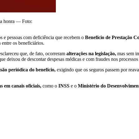
 a honra — Foto:
s e pessoas com deficiência que recebem o
Benefício de Prestação 
 entre os beneficiários.
 esclareceu que, de fato, ocorreram
alterações na legislação,
mas sem imp
ue deixou de descontar despesas médicas e com fraudes nos processos j
isão periódica do benefício,
exigindo que os seguros passem por reaval
em canais oficiais,
como o
INSS
e o
Ministério do Desenvolvimento