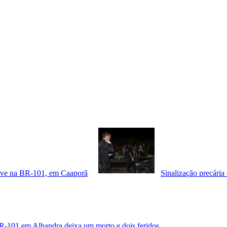
rave na BR-101, em Caaporã
Sinalização precári
R-101 em Alhandra deixa um morto e dois feridos