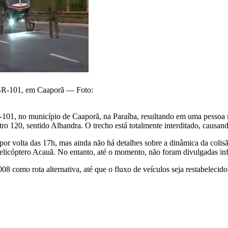
a BR-101, em Caaporã — Foto:
R-101, no município de Caaporã, na Paraíba, resultando em uma pessoa m
ro 120, sentido Alhandra. O trecho está totalmente interditado, causa
por volta das 17h, mas ainda não há detalhes sobre a dinâmica da coli
helicóptero Acauã. No entanto, até o momento, não foram divulgadas in
08 como rota alternativa, até que o fluxo de veículos seja restabelecido