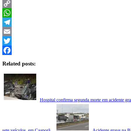
Copy
Link
WhatsApp
Telegram
Email
Twitter
Facebook
Related posts:
Hospital confirma segunda morte em acidente g
sete veículos, em Caaporã
Acidente grave na B