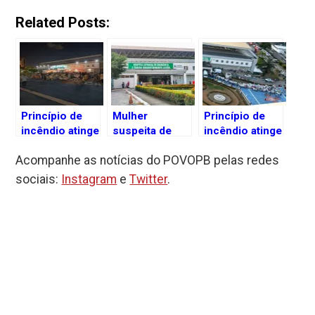
Link
Related Posts:
Princípio de
Mulher
Princípio de
incêndio atinge
suspeita de
incêndio atinge
Hospital de
matar e
Hospital de
Acompanhe as notícias do POVOPB pelas redes
Trauma de
decapitar o
Trauma de
João Pessoa;
filho segue em
João Pessoa
sociais:
Instagram
e
Twitter
.
ninguém ficou
estado grave
ferido, diz
no Hospital de
SES-PB
Trauma, em
João Pessoa