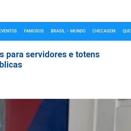
EVENTOS
FAMOSOS
BRASIL – MUNDO
CHECAGEM
QUE
ais para servidores e totens
blicas
k