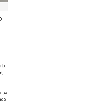
O
u Lu
e,
ança
indo