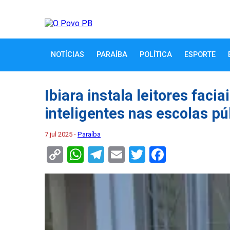
NOTÍCIAS
PARAÍBA
POLÍTICA
ESPORTE
Ibiara instala leitores faci
inteligentes nas escolas pú
7 jul 2025 -
Paraíba
Copy
WhatsApp
Telegram
Email
Twitter
Faceboo
Link