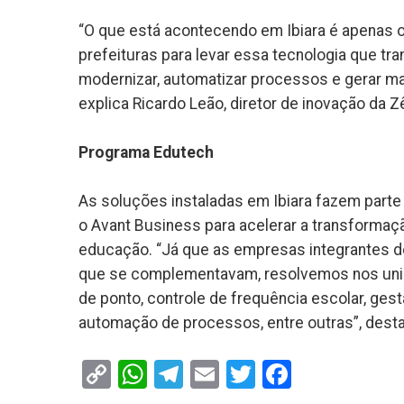
“O que está acontecendo em Ibiara é apenas
prefeituras para levar essa tecnologia que tr
modernizar, automatizar processos e gerar mai
explica Ricardo Leão, diretor de inovação da Z
Programa Edutech
As soluções instaladas em Ibiara fazem parte
o Avant Business para acelerar a transformaçã
educação. “Já que as empresas integrantes d
que se complementavam, resolvemos nos unir
de ponto, controle de frequência escolar, ge
automação de processos, entre outras”, dest
Copy
WhatsApp
Telegram
Email
Twitter
Faceboo
Link