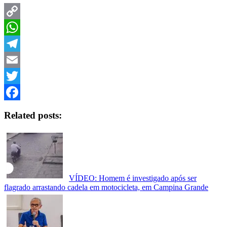
Copy
Link
WhatsApp
Telegram
Email
Twitter
Facebook
Related posts:
VÍDEO: Homem é investigado após ser
flagrado arrastando cadela em motocicleta, em Campina Grande