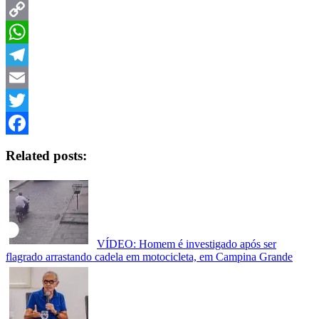
Copy
Link
WhatsApp
Telegram
Email
Twitter
Facebook
Related posts:
VÍDEO: Homem é investigado após ser
flagrado arrastando cadela em motocicleta, em Campina Grande