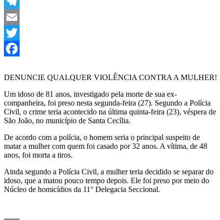
Link
WhatsApp
Telegram
Email
Twitter
Facebook
DENUNCIE QUALQUER VIOLÊNCIA CONTRA A MULHER!
Um idoso de 81 anos, investigado pela morte de sua ex-
companheira, foi preso nesta segunda-feira (27). Segundo a Polícia
Civil, o crime teria acontecido na última quinta-feira (23), véspera de
São João, no município de Santa Cecília.
De acordo com a polícia, o homem seria o principal suspeito de
matar a mulher com quem foi casado por 32 anos. A vítima, de 48
anos, foi morta a tiros.
Ainda segundo a Polícia Civil, a mulher teria decidido se separar do
idoso, que a matou pouco tempo depois. Ele foi preso por meio do
Núcleo de homicídios da 11° Delegacia Seccional.