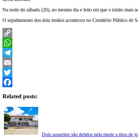
Na noite do sábado (20), no mesmo dia e leito em que o irmão mais n
O sepultamento dos dois irmãos aconteceu no Cemitério Público de S
Copy
Link
WhatsApp
Telegram
Email
Twitter
Facebook
Related posts:
Dois suspeitos são detidos pela morte a tiros de 