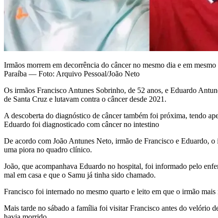
Irmãos morrem em decorrência do câncer no mesmo dia e em mesmo h
Paraíba — Foto: Arquivo Pessoal/João Neto
Os irmãos Francisco Antunes Sobrinho, de 52 anos, e Eduardo Antunes
de Santa Cruz e lutavam contra o câncer desde 2021.
A descoberta do diagnóstico de câncer também foi próxima, tendo ap
Eduardo foi diagnosticado com câncer no intestino
De acordo com João Antunes Neto, irmão de Francisco e Eduardo, o i
uma piora no quadro clínico.
João, que acompanhava Eduardo no hospital, foi informado pelo enfer
mal em casa e que o Samu já tinha sido chamado.
Francisco foi internado no mesmo quarto e leito em que o irmão mais n
Mais tarde no sábado a família foi visitar Francisco antes do velóri
havia morrido.