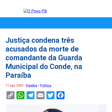
Justiça condena três
acusados da morte de
comandante da Guarda
Municipal do Conde, na
Paraíba
11 ago 2023 -
Paraíba
/
Política
Copy
WhatsApp
Telegram
Email
Twitter
Facebook
Link