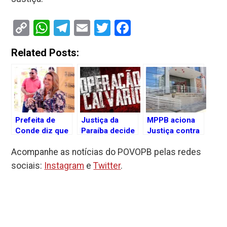
Copy
WhatsApp
Telegram
Email
Twitter
Facebook
Link
Related Posts:
Prefeita de
Justiça da
MPPB aciona
Conde diz que
Paraíba decide
Justiça contra
foi induzida ao
manter ação da
o estado da
Acompanhe as notícias do POVOPB pelas redes
erro sobre lei
Operação
Paraíba por
que prevê
Calvário na
312 cursos
sociais:
Instagram
e
Twitter
.
sacrifício de
justiça eleitoral
técnicos
animais
irregulares em
escolas
estaduais