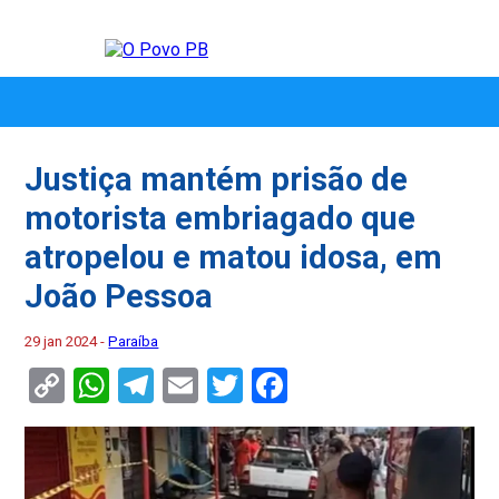
Justiça mantém prisão de
motorista embriagado que
atropelou e matou idosa, em
João Pessoa
29 jan 2024 -
Paraíba
Copy
WhatsApp
Telegram
Email
Twitter
Facebook
Link