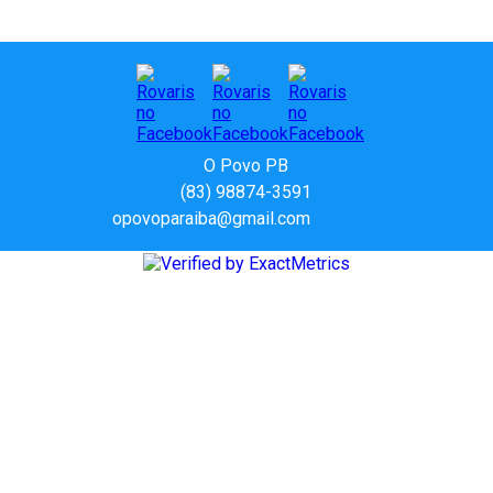
O Povo PB
(83) 98874-3591
opovoparaiba@gmail.com
Slot
Site