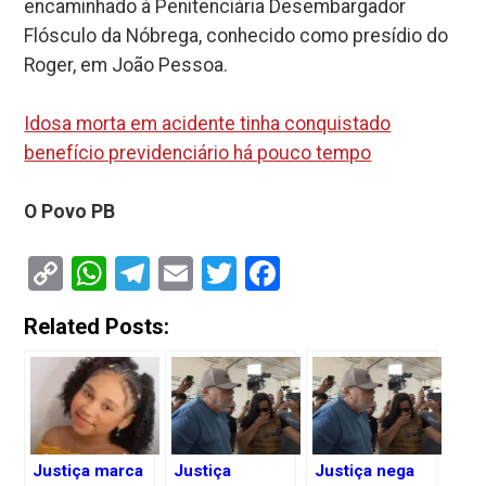
encaminhado à Penitenciária Desembargador
Flósculo da Nóbrega, conhecido como presídio do
Roger, em João Pessoa.
Idosa morta em acidente tinha conquistado
benefício previdenciário há pouco tempo
O Povo PB
Copy
WhatsApp
Telegram
Email
Twitter
Facebook
Link
Related Posts:
Justiça marca
Justiça
Justiça nega