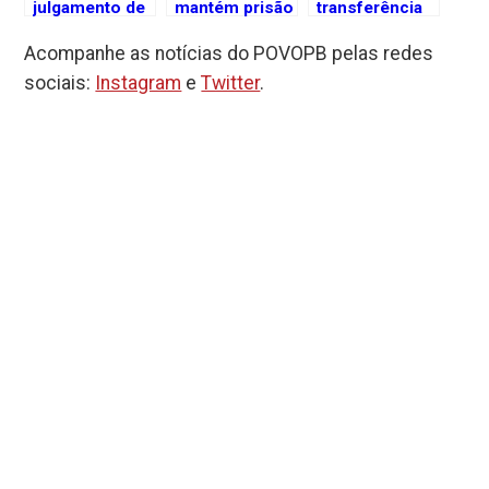
julgamento de
mantém prisão
transferência
acusado de
preventiva de
de pediatra
Acompanhe as notícias do POVOPB pelas redes
matar e
médico
acusado de
estuprar
acusado de
estupro para
sociais:
Instagram
e
Twitter
.
adolescente
abuso infantil
presídio em
em João
em João
João Pessoa
Pessoa
Pessoa