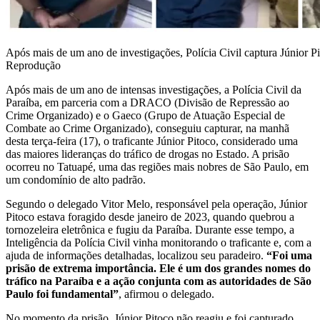
Após mais de um ano de investigações, Polícia Civil captura Júnior 
Reprodução
Após mais de um ano de intensas investigações, a Polícia Civil da
Paraíba, em parceria com a DRACO (Divisão de Repressão ao
Crime Organizado) e o Gaeco (Grupo de Atuação Especial de
Combate ao Crime Organizado), conseguiu capturar, na manhã
desta terça-feira (17), o traficante Júnior Pitoco, considerado uma
das maiores lideranças do tráfico de drogas no Estado. A prisão
ocorreu no Tatuapé, uma das regiões mais nobres de São Paulo, em
um condomínio de alto padrão.
Segundo o delegado Vitor Melo, responsável pela operação, Júnior
Pitoco estava foragido desde janeiro de 2023, quando quebrou a
tornozeleira eletrônica e fugiu da Paraíba. Durante esse tempo, a
Inteligência da Polícia Civil vinha monitorando o traficante e, com a
ajuda de informações detalhadas, localizou seu paradeiro.
“Foi uma
prisão de extrema importância. Ele é um dos grandes nomes do
tráfico na Paraíba e a ação conjunta com as autoridades de São
Paulo foi fundamental”
, afirmou o delegado.
No momento da prisão, Júnior Pitoco não reagiu e foi capturado