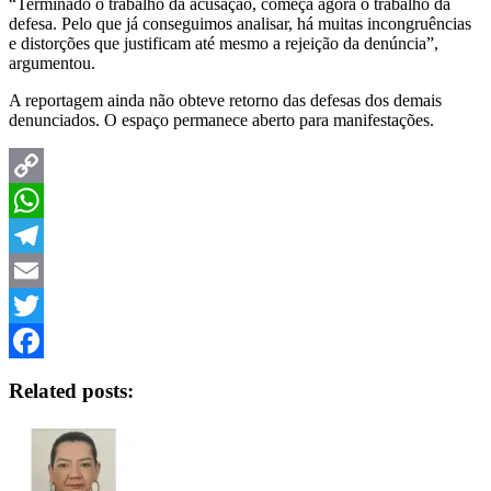
“Terminado o trabalho da acusação, começa agora o trabalho da
defesa. Pelo que já conseguimos analisar, há muitas incongruências
e distorções que justificam até mesmo a rejeição da denúncia”,
argumentou.
A reportagem ainda não obteve retorno das defesas dos demais
denunciados. O espaço permanece aberto para manifestações.
Copy
Link
WhatsApp
Telegram
Email
Twitter
Facebook
Related posts: