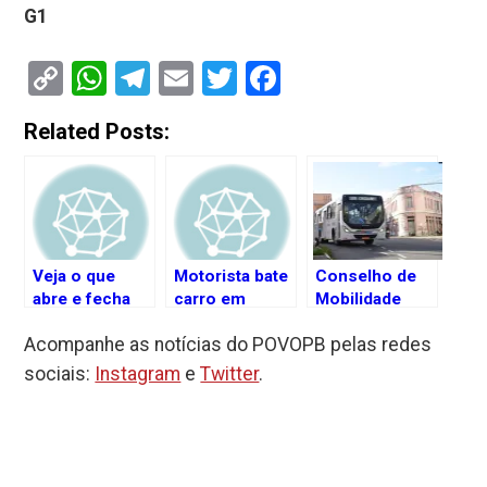
G1
Copy
WhatsApp
Telegram
Email
Twitter
Facebook
Link
Related Posts:
Veja o que
Motorista bate
Conselho de
abre e fecha
carro em
Mobilidade
durante o
poste e tenta
Urbana aprova
Acompanhe as notícias do POVOPB pelas redes
carnaval em
fugir de
novo reajuste
João Pessoa
ônibus, em
na tarifa de
sociais:
Instagram
e
Twitter
.
João Pessoa
ônibus, em
João Pessoa