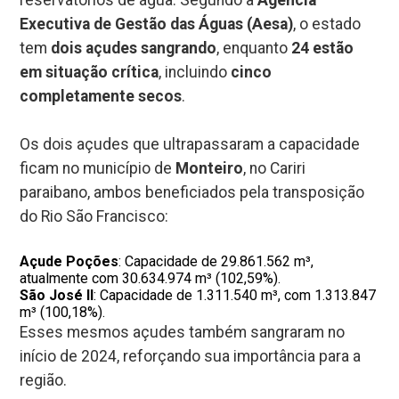
Executiva de Gestão das Águas (Aesa)
, o estado
tem
dois açudes sangrando
, enquanto
24 estão
em situação crítica
, incluindo
cinco
completamente secos
.
Os dois açudes que ultrapassaram a capacidade
ficam no município de
Monteiro
, no Cariri
paraibano, ambos beneficiados pela transposição
do Rio São Francisco:
Açude Poções
: Capacidade de 29.861.562 m³,
atualmente com 30.634.974 m³ (102,59%).
São José II
: Capacidade de 1.311.540 m³, com 1.313.847
m³ (100,18%).
Esses mesmos açudes também sangraram no
início de 2024, reforçando sua importância para a
região.