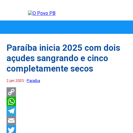
Paraíba inicia 2025 com dois
açudes sangrando e cinco
completamente secos
2 jan 2025 -
Paraíba
Copy
Link
WhatsApp
Telegram
Email