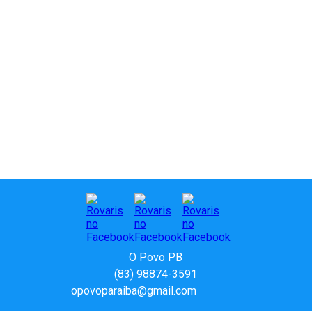
O Povo PB
(83) 98874-3591
opovoparaiba@gmail.com
Slot
Site