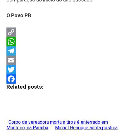
O Povo PB
Copy
Link
WhatsApp
Telegram
Email
Twitter
Related posts:
Facebook
Corpo de vereadora morta a tiros é enterrado em
Monteiro, na Paraíba
Michel Henrique adota postura