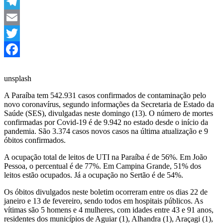
Link
WhatsApp
Telegram
Email
Twitter
Facebook
unsplash
A Paraíba tem 542.931 casos confirmados de contaminação pelo
novo coronavírus, segundo informações da Secretaria de Estado da
Saúde (SES), divulgadas neste domingo (13). O número de mortes
confirmadas por Covid-19 é de 9.942 no estado desde o início da
pandemia. São 3.374 casos novos casos na última atualização e 9
óbitos confirmados.
A ocupação total de leitos de UTI na Paraíba é de 56%. Em João
Pessoa, o percentual é de 77%. Em Campina Grande, 51% dos
leitos estão ocupados. Já a ocupação no Sertão é de 54%.
Os óbitos divulgados neste boletim ocorreram entre os dias 22 de
janeiro e 13 de fevereiro, sendo todos em hospitais públicos. As
vítimas são 5 homens e 4 mulheres, com idades entre 43 e 91 anos,
residentes dos municípios de Aguiar (1), Alhandra (1), Araçagi (1),