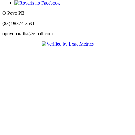
O Povo PB
(83) 98874-3591
opovoparaiba@gmail.com
Slot
Site