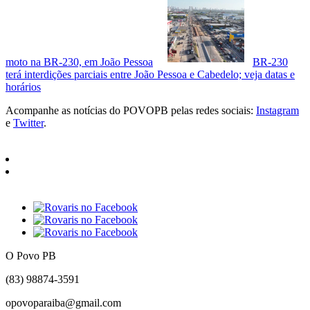
moto na BR-230, em João Pessoa
BR-230
terá interdições parciais entre João Pessoa e Cabedelo; veja datas e
horários
Acompanhe as notícias do POVOPB pelas redes sociais:
Instagram
e
Twitter
.
O Povo PB
(83) 98874-3591
opovoparaiba@gmail.com
Slot
Site