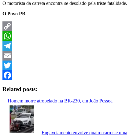
O motorista da carreta encontra-se desolado pela triste fatalidade.
O Povo PB
Copy
Link
WhatsApp
Telegram
Email
Twitter
Facebook
Related posts:
Homem morre atropelado na BR-230, em João Pessoa
Engavetamento envolve quatro carros e uma