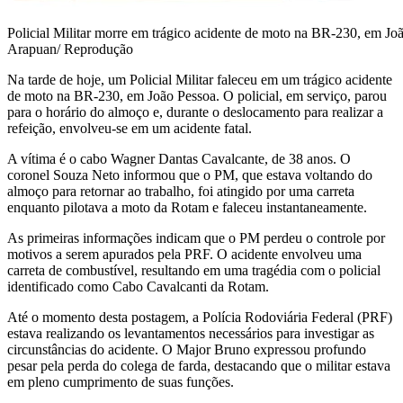
Policial Militar morre em trágico acidente de moto na BR-230, em J
Arapuan/ Reprodução
Na tarde de hoje, um Policial Militar faleceu em um trágico acidente
de moto na BR-230, em João Pessoa. O policial, em serviço, parou
para o horário do almoço e, durante o deslocamento para realizar a
refeição, envolveu-se em um acidente fatal.
A vítima é o cabo Wagner Dantas Cavalcante, de 38 anos. O
coronel Souza Neto informou que o PM, que estava voltando do
almoço para retornar ao trabalho, foi atingido por uma carreta
enquanto pilotava a moto da Rotam e faleceu instantaneamente.
As primeiras informações indicam que o PM perdeu o controle por
motivos a serem apurados pela PRF. O acidente envolveu uma
carreta de combustível, resultando em uma tragédia com o policial
identificado como Cabo Cavalcanti da Rotam.
Até o momento desta postagem, a Polícia Rodoviária Federal (PRF)
estava realizando os levantamentos necessários para investigar as
circunstâncias do acidente. O Major Bruno expressou profundo
pesar pela perda do colega de farda, destacando que o militar estava
em pleno cumprimento de suas funções.