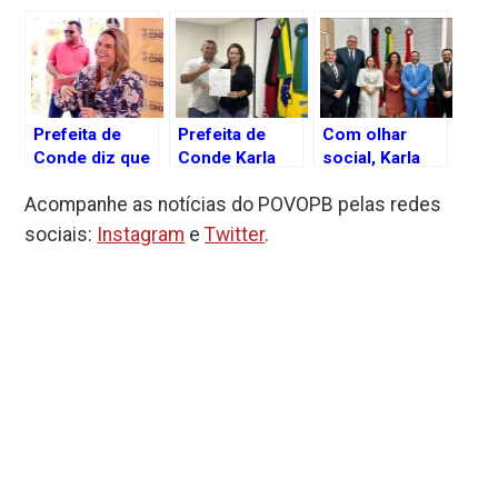
Prefeita de
Prefeita de
Com olhar
Conde diz que
Conde Karla
social, Karla
foi induzida ao
Pimentel
Pimentel leva
Acompanhe as notícias do POVOPB pelas redes
erro sobre lei
transmite
demandas de
que prevê
cargo ao vice
Conde em
sociais:
Instagram
e
Twitter
.
sacrifício de
Roga Cabral e
visita ao
animais
segue para
presidente do
missão oficial
Tribunal de
em Portugal
Justiça da
Paraíba