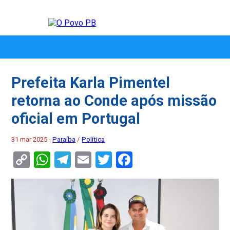
Prefeita Karla Pimentel
retorna ao Conde após missão
oficial em Portugal
31 mar 2025 -
Paraíba
/
Política
Copy
WhatsApp
Telegram
Email
Twitter
Facebook
Link