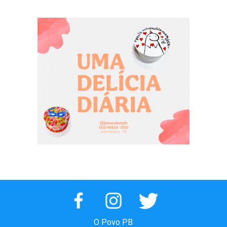
Manaíra
usuários
João Pessoa
O Povo PB