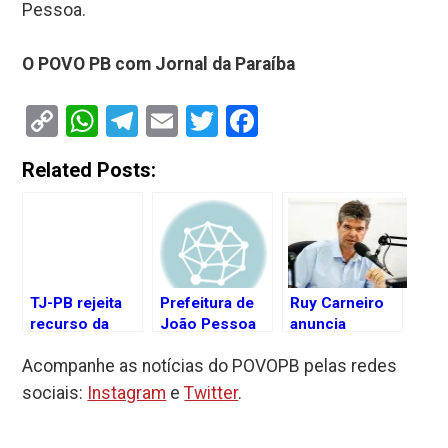
Pessoa.
O POVO PB com Jornal da Paraíba
Copy
WhatsApp
Telegram
Email
Twitter
Facebook
Link
Related Posts:
TJ-PB rejeita
Prefeitura de
Ruy Carneiro
recurso da
João Pessoa
anuncia
Prefeitura de
não está
licença da
Acompanhe as notícias do POVOPB pelas redes
João Pessoa e
entregando os
Câmara para
mantém
remédios em
focar em pré-
sociais:
Instagram
e
Twitter
.
suspensa obra
casa,
campanha à
na Quadra de
reclamam
prefeitura de