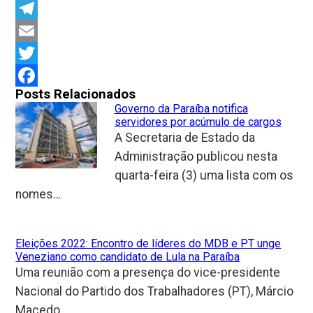
Link
WhatsApp
Telegram
Email
Twitter
Posts Relacionados
Facebook
Governo da Paraíba notifica
servidores por acúmulo de cargos
A Secretaria de Estado da
Administração publicou nesta
quarta-feira (3) uma lista com os
nomes…
Eleições 2022: Encontro de líderes do MDB e PT unge
Veneziano como candidato de Lula na Paraíba
Uma reunião com a presença do vice-presidente
Nacional do Partido dos Trabalhadores (PT), Márcio
Macedo,…