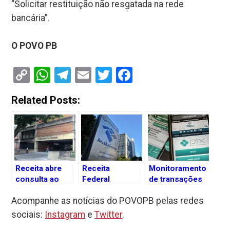
“Solicitar restituição não resgatada na rede
bancária”.
O POVO PB
Copy
WhatsApp
Telegram
Email
Twitter
Facebook
Link
Related Posts:
Receita abre
Receita
Monitoramento
consulta ao
Federal
de transações
primeiro lote
anuncia leilão
via pix;
Acompanhe as notícias do POVOPB pelas redes
de restituição
eletrônico
entenda as
do IR 2023
com Ferrari de
regras e
sociais:
Instagram
e
Twitter
.
R$ 5 milhões
impactos