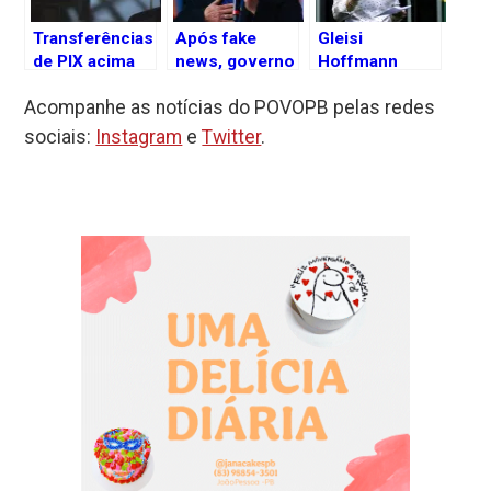
Transferências
Após fake
Gleisi
de PIX acima
news, governo
Hoffmann
de R$ 5 mil
decide revogar
defende Lula e
Acompanhe as notícias do POVOPB pelas redes
terão
ato sobre
rebate fake
monitoramento
fiscalização do
news sobre
sociais:
Instagram
e
Twitter
.
da Receita
Pix e carteiras
taxação do Pix
Federal;
digitais
entenda as
mudanças