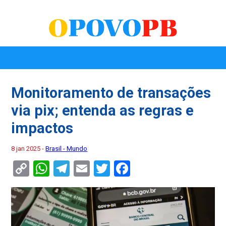
Monitoramento de transações
via pix; entenda as regras e
impactos
8 jan 2025 -
Brasil - Mundo
Copy
WhatsApp
Telegram
Email
Twitter
Facebook
Link