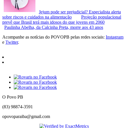
Jejum pode ser prejudicial? Especialista alerta
sobre riscos e cuidados na alimentação
Projeção populacional
prevê que Brasil terá mais idosos do que jovens em 2060
Paulinha Abelha, da Calcinha Preta, morre aos 43 anos
Acompanhe as notícias do POVOPB pelas redes sociais:
Instagram
e
Twitter
.
O Povo PB
(83) 98874-3591
opovoparaiba@gmail.com
Slot
Site