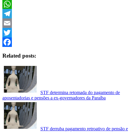
Copy
Link
WhatsApp
Telegram
Email
Twitter
Facebook
Related posts:
STF determina retomada do pagamento de
aposentadorias e pensões a ex-governadores da Paraíba
STF derruba pagamento retroativo de pensão e