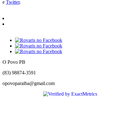
e
Twitter
.
O Povo PB
(83) 98874-3591
opovoparaiba@gmail.com
Slot
Site