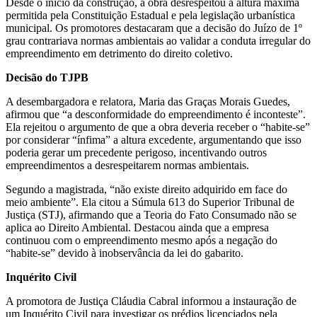
Desde o início da construção, a obra desrespeitou a altura máxima
permitida pela Constituição Estadual e pela legislação urbanística
municipal. Os promotores destacaram que a decisão do Juízo de 1º
grau contrariava normas ambientais ao validar a conduta irregular do
empreendimento em detrimento do direito coletivo.
Decisão do TJPB
A desembargadora e relatora, Maria das Graças Morais Guedes,
afirmou que “a desconformidade do empreendimento é inconteste”.
Ela rejeitou o argumento de que a obra deveria receber o “habite-se”
por considerar “ínfima” a altura excedente, argumentando que isso
poderia gerar um precedente perigoso, incentivando outros
empreendimentos a desrespeitarem normas ambientais.
Segundo a magistrada, “não existe direito adquirido em face do
meio ambiente”. Ela citou a Súmula 613 do Superior Tribunal de
Justiça (STJ), afirmando que a Teoria do Fato Consumado não se
aplica ao Direito Ambiental. Destacou ainda que a empresa
continuou com o empreendimento mesmo após a negação do
“habite-se” devido à inobservância da lei do gabarito.
Inquérito Civil
A promotora de Justiça Cláudia Cabral informou a instauração de
um Inquérito Civil para investigar os prédios licenciados pela