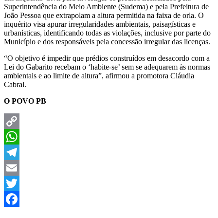
Superintendência do Meio Ambiente (Sudema) e pela Prefeitura de
João Pessoa que extrapolam a altura permitida na faixa de orla. O
inquérito visa apurar irregularidades ambientais, paisagísticas e
urbanísticas, identificando todas as violações, inclusive por parte do
Município e dos responsáveis pela concessão irregular das licenças.
“O objetivo é impedir que prédios construídos em desacordo com a
Lei do Gabarito recebam o ‘habite-se’ sem se adequarem às normas
ambientais e ao limite de altura”, afirmou a promotora Cláudia
Cabral.
O POVO PB
Copy
Link
WhatsApp
Telegram
Email
Twitter
Facebook