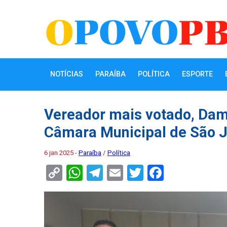
NOTÍCIAS
PARAÍBA
POLÍTICA
ESPORTE
Vereador mais votado, Dami
Câmara Municipal de São J
6 jan 2025 -
Paraíba
/
Política
Copy
WhatsApp
Telegram
Email
Twitter
Faceboo
Link