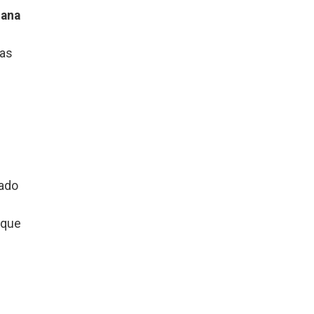
iana
m
das
tado
 que