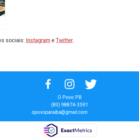
em
s sociais:
Instagram
e
Twitter
.
a
em
io
ça
O Povo PB
(83) 98874-3591
opovoparaiba@gmail.com
Slot
Site