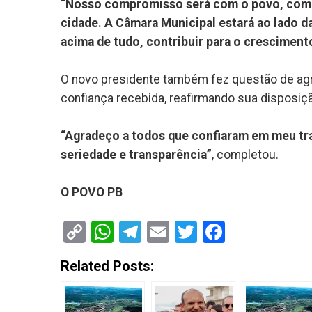
“Nosso compromisso será com o povo, com o
cidade. A Câmara Municipal estará ao lado da
acima de tudo, contribuir para o cresciment
O novo presidente também fez questão de agr
confiança recebida, reafirmando sua disposiç
“Agradeço a todos que confiaram em meu tr
seriedade e transparência”
, completou.
O POVO PB
Copy
WhatsApp
Telegram
Email
Twitter
Faceboo
Link
Related Posts: