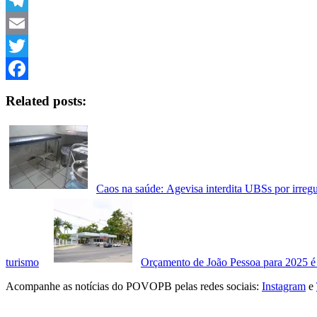
Link
WhatsApp
Telegram
Email
Twitter
Facebook
Related posts:
Caos na saúde: Agevisa interdita UBSs por irreg
turismo
Orçamento de João Pessoa para 2025 é
Acompanhe as notícias do POVOPB pelas redes sociais:
Instagram
e