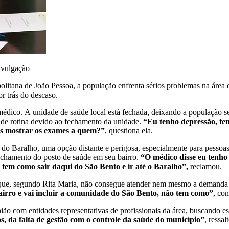
ivulgação
litana de João Pessoa, a população enfrenta sérios problemas na área 
r trás do descaso.
édico. A unidade de saúde local está fechada, deixando a população sem
s de rotina devido ao fechamento da unidade.
“Eu tenho depressão, te
os mostrar os exames a quem?”
, questiona ela.
 do Baralho, uma opção distante e perigosa, especialmente para pessoas
fechamento do posto de saúde em seu bairro.
“O médico disse eu tenho
o tem como sair daqui do São Bento e ir até o Baralho”,
reclamou.
, que, segundo Rita Maria, não consegue atender nem mesmo a demanda 
airro e vai incluir a comunidade do São Bento, não tem como”
, con
ão com entidades representativas de profissionais da área, buscando es
os, da falta de gestão com o controle da saúde do município”
, ressa