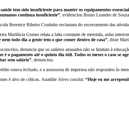
 saúde tem sido insuficiente para manter os equipamentos essenciai
humanos continua insuficiente”
, evidenciou Bruno Leandro de Souz
cola Berenice Ribeiro Coutinho reclamam do encerramento das atividad
ra Marilúcia Gomes relata a falta constante de merenda, aulas interromp
e nem todo dia a gente tem o que comer dentro de casa”
, disse Mari
concelos, denuncia que os salários atrasados não se limitam à educaç
e é o pagamento até o quinto dia útil. Todos os meses o caso se a
har sem salário”
, denunciou.
rédio estava fechado, e a assessoria de imprensa não respondeu às men
es é alvo de críticas. Anatilde Alves conclui:
“Hoje eu me arrependo