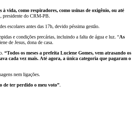
s à vida, como respiradores, como usinas de oxigênio, ou até
a, presidente do CRM-PB.
es escolares antes das 17h, devido péssima gestão.
idas e condições precárias, incluindo a falta de água e luz. “
As
lene de Jesus, dona de casa.
ão.
“Todos os meses a prefeita Luciene Gomes, vem atrasando os
grava cada vez mais. Até agora, a única categoria que pagaram o
sagens nem ligações.
 de ter perdido o meu voto”
.