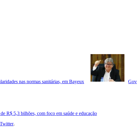
ularidades nas normas sanitárias, em Bayeux
Gove
 de R$ 5,3 bilhões, com foco em saúde e educação
Twitter
.