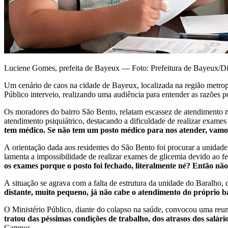
Luciene Gomes, prefeita de Bayeux — Foto: Prefeitura de Bayeux/D
Um cenário de caos na cidade de Bayeux, localizada na região metropo
Público interveio, realizando uma audiência para entender as razões po
Os moradores do bairro São Bento, relatam escassez de atendimento m
atendimento psiquiátrico, destacando a dificuldade de realizar exame
tem médico. Se não tem um posto médico para nos atender, vam
A orientação dada aos residentes do São Bento foi procurar a unidade
lamenta a impossibilidade de realizar exames de glicemia devido ao 
os exames porque o posto foi fechado, literalmente né? Então nã
A situação se agrava com a falta de estrutura da unidade do Baralho
distante, muito pequeno, já não cabe o atendimento do próprio b
O Ministério Público, diante do colapso na saúde, convocou uma reuni
tratou das péssimas condições de trabalho, dos atrasos dos salári
Campos.