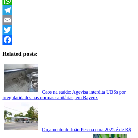
Copy
Link
WhatsApp
Telegram
Email
Twitter
Facebook
Related posts:
Caos na saúde: Agevisa interdita UBSs por
irregularidades nas normas sanitárias, em Bayeux
Orçamento de João Pessoa para 2025 é de R$