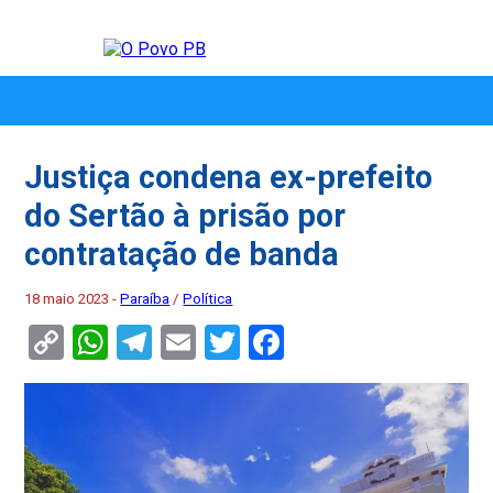
Justiça condena ex-prefeito
do Sertão à prisão por
contratação de banda
18 maio 2023 -
Paraíba
/
Política
Copy
WhatsApp
Telegram
Email
Twitter
Facebook
Link