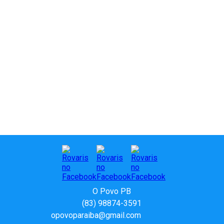
O Povo PB
(83) 98874-3591
opovoparaiba@gmail.com
Slot
Site