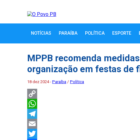
NOTÍCIAS
PARAÍBA
POLÍTICA
ESPORTE
MPPB recomenda medidas p
organização em festas de 
18 dez 2024 -
Paraíba
/
Política
Copy
Link
WhatsApp
Telegram
Email