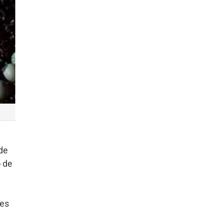
 de
o de
tes