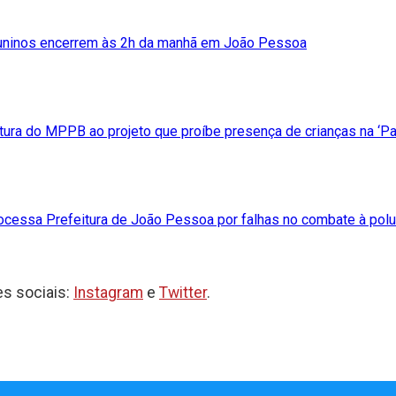
uninos encerrem às 2h da manhã em João Pessoa
stura do MPPB ao projeto que proíbe presença de crianças na ‘P
cessa Prefeitura de João Pessoa por falhas no combate à polu
s sociais:
Instagram
e
Twitter
.