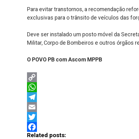
Para evitar transtornos, a recomendação refor
exclusivas para o trânsito de veículos das fo
Deve ser instalado um posto móvel da Secreta
Militar, Corpo de Bombeiros e outros órgãos 
O POVO PB com Ascom MPPB
Copy
Link
WhatsApp
Telegram
Email
Twitter
Related posts:
Facebook