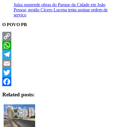
Juíza suspende obras do Parque da Cidade em João
Pessoa; gestão Cícero Lucena tenta assinar ordem de
serviço
O POVO PB
Copy
Link
WhatsApp
Telegram
Email
Twitter
Facebook
Related posts: