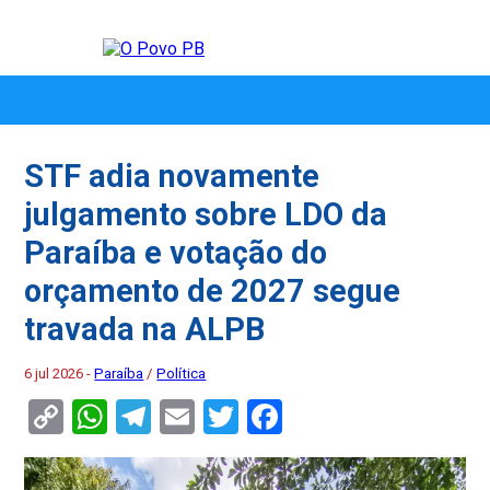
STF adia novamente
julgamento sobre LDO da
Paraíba e votação do
orçamento de 2027 segue
travada na ALPB
6 jul 2026 -
Paraíba
/
Política
Copy
WhatsApp
Telegram
Email
Twitter
Facebook
Link