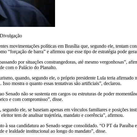
/Divulgação
entes movimentações políticas em Brasília que, segundo ele, tentam con
como “forçação de barra” e afirmou que esse tipo de estratégia pode ger
aba passando por situações constrangedoras, até mesmo vergonhosas”, af
ade com o Palácio do Planalto.
rismo, quando, segundo ele, o próprio presidente Lula teria afirmad
Isso mostra o quanto essas tentativas são artificiais”, declarou.
ura ao Senado não se sustenta em cargos ou estruturas de poder moment
órico e com compromisso”, disse.
e, segundo ele, se baseiam apenas em vínculos familiares e posições ins
eleitor tem de analisar trajetória, mandato e coerência”, afirmou.
to à sua candidatura ao Senado segue consolidado. “O PT da Paraíba e
e e lealdade institucional ao longo do mandato”, disse.