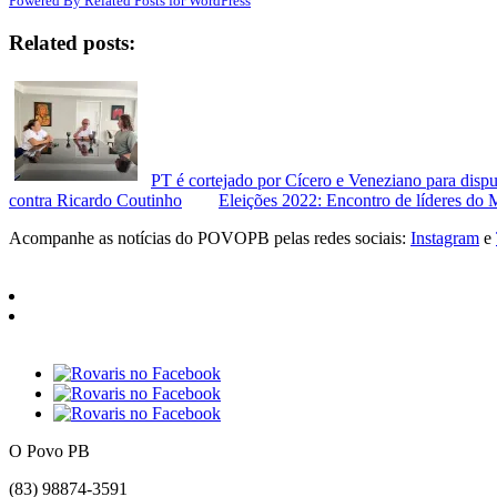
Powered By Related Posts for WordPress
Related posts:
PT é cortejado por Cícero e Veneziano para dis
contra Ricardo Coutinho
Eleições 2022: Encontro de líderes d
Acompanhe as notícias do POVOPB pelas redes sociais:
Instagram
e
O Povo PB
(83) 98874-3591