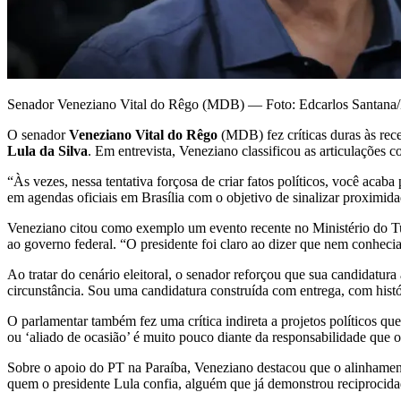
Senador Veneziano Vital do Rêgo (MDB) — Foto: Edcarlos Santana
O senador
Veneziano Vital do Rêgo
(MDB) fez críticas duras às rec
Lula da Silva
. Em entrevista, Veneziano classificou as articulações 
“Às vezes, nessa tentativa forçosa de criar fatos políticos, você ac
em agendas oficiais em Brasília com o objetivo de sinalizar proximid
Veneziano citou como exemplo um evento recente no Ministério do Tu
ao governo federal. “O presidente foi claro ao dizer que nem conhecia. 
Ao tratar do cenário eleitoral, o senador reforçou que sua candidat
circunstância. Sou uma candidatura construída com entrega, com hist
O parlamentar também fez uma crítica indireta a projetos políticos qu
ou ‘aliado de ocasião’ é muito pouco diante da responsabilidade que o 
Sobre o apoio do PT na Paraíba, Veneziano destacou que o alinhamen
quem o presidente Lula confia, alguém que já demonstrou reciprocidad