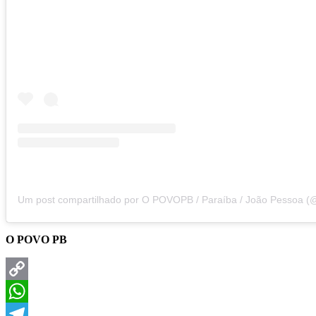
O POVO PB
Copy
Link
WhatsApp