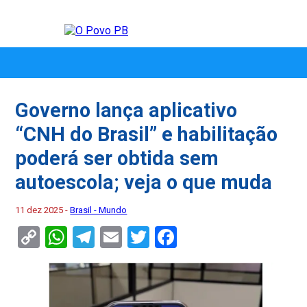
Governo lança aplicativo
“CNH do Brasil” e habilitação
poderá ser obtida sem
autoescola; veja o que muda
11 dez 2025 -
Brasil - Mundo
Copy
WhatsApp
Telegram
Email
Twitter
Facebook
Link