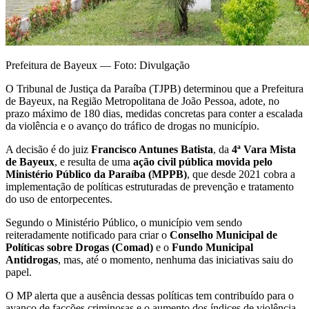
Prefeitura de Bayeux — Foto: Divulgação
O Tribunal de Justiça da Paraíba (TJPB) determinou que a Prefeitura
de Bayeux, na Região Metropolitana de João Pessoa, adote, no
prazo máximo de 180 dias, medidas concretas para conter a escalada
da violência e o avanço do tráfico de drogas no município.
A decisão é do juiz
Francisco Antunes Batista
, da
4ª Vara Mista
de Bayeux
, e resulta de uma
ação civil pública movida pelo
Ministério Público da Paraíba (MPPB)
, que desde 2021 cobra a
implementação de políticas estruturadas de prevenção e tratamento
do uso de entorpecentes.
Segundo o Ministério Público, o município vem sendo
reiteradamente notificado para criar o
Conselho Municipal de
Políticas sobre Drogas (Comad)
e o
Fundo Municipal
Antidrogas
, mas, até o momento, nenhuma das iniciativas saiu do
papel.
O MP alerta que a ausência dessas políticas tem contribuído para o
avanço de facções criminosas e o aumento dos índices de violência