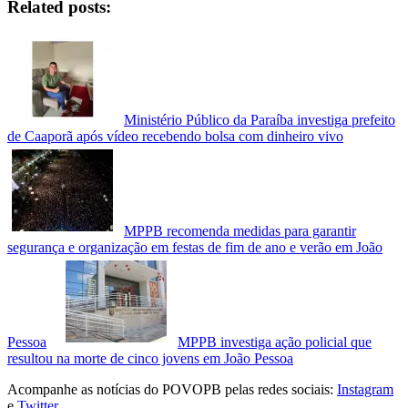
Related posts:
Ministério Público da Paraíba investiga prefeito
de Caaporã após vídeo recebendo bolsa com dinheiro vivo
MPPB recomenda medidas para garantir
segurança e organização em festas de fim de ano e verão em João
Pessoa
MPPB investiga ação policial que
resultou na morte de cinco jovens em João Pessoa
Acompanhe as notícias do POVOPB pelas redes sociais:
Instagram
e
Twitter
.