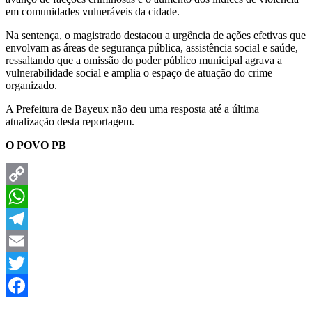
em comunidades vulneráveis da cidade.
Na sentença, o magistrado destacou a urgência de ações efetivas que
envolvam as áreas de segurança pública, assistência social e saúde,
ressaltando que a omissão do poder público municipal agrava a
vulnerabilidade social e amplia o espaço de atuação do crime
organizado.
A Prefeitura de Bayeux não deu uma resposta até a última
atualização desta reportagem.
O POVO PB
Copy
Link
WhatsApp
Telegram
Email
Twitter
Facebook