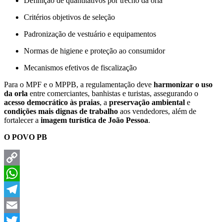
Definição de quantitativos por trecho da orla
Critérios objetivos de seleção
Padronização de vestuário e equipamentos
Normas de higiene e proteção ao consumidor
Mecanismos efetivos de fiscalização
Para o MPF e o MPPB, a regulamentação deve
harmonizar o uso
da orla
entre comerciantes, banhistas e turistas, assegurando o
acesso democrático às praias
, a
preservação ambiental
e
condições mais dignas de trabalho
aos vendedores, além de
fortalecer a
imagem turística de João Pessoa
.
O POVO PB
Copy
Link
WhatsApp
Telegram
Email