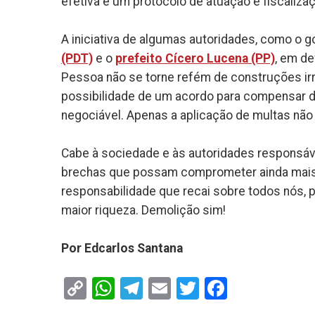
efetiva e um protocolo de atuação e fiscaliza
A iniciativa de algumas autoridades, como o 
(PDT)
e o
prefeito Cícero Lucena (PP)
, em d
Pessoa não se torne refém de construções i
possibilidade de um acordo para compensar da
negociável. Apenas a aplicação de multas não é
Cabe à sociedade e às autoridades responsávei
brechas que possam comprometer ainda mais o
responsabilidade que recai sobre todos nós, 
maior riqueza. Demolição sim!
Por Edcarlos Santana
Copy
WhatsApp
Telegram
Email
Twitter
Faceboo
Link