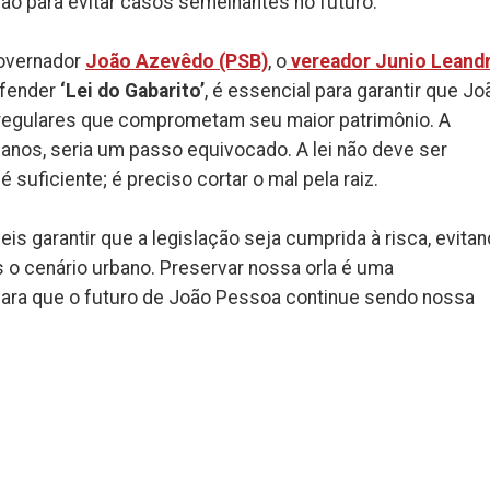
ção para evitar casos semelhantes no futuro.
governador
João Azevêdo (PSB)
, o
vereador Junio Leand
efender
‘Lei do Gabarito’
, é essencial para garantir que Jo
rregulares que comprometam seu maior patrimônio. A
nos, seria um passo equivocado. A lei não deve ser
 suficiente; é preciso cortar o mal pela raiz.
s garantir que a legislação seja cumprida à risca, evita
 cenário urbano. Preservar nossa orla é uma
para que o futuro de João Pessoa continue sendo nossa
k