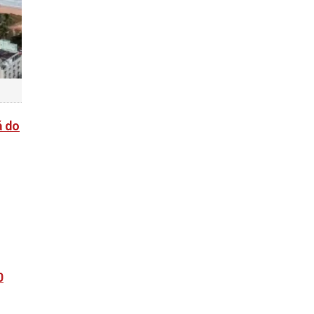
á do
0