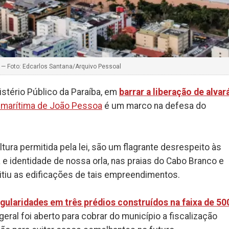
— Foto: Edcarlos Santana/Arquivo Pessoal
istério Público da Paraíba, em
barrar a liberação de alvar
a marítima de João Pessoa
é um marco na defesa do
ra permitida pela lei, são um flagrante desrespeito às
e identidade de nossa orla, nas praias do Cabo Branco e
itiu as edificações de tais empreendimentos.
egularidades em três prédios construídos na faixa de 50
geral foi aberto para cobrar do município a fiscalização