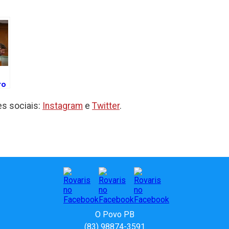
ro
s sociais:
Instagram
e
Twitter
.
e
a
O Povo PB
(83) 98874-3591